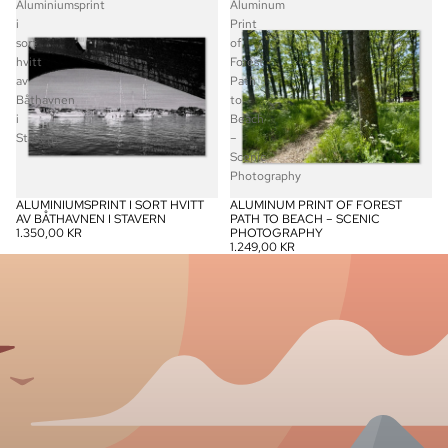
Aluminiumsprint
Aluminum
i
Print
sort
of
hvitt
Forest
av
Path
Båthavnen
to
i
Beach
Stavern
–
Scenic
Photography
ALUMINIUMSPRINT I SORT HVITT
ALUMINUM PRINT OF FOREST
AV BÅTHAVNEN I STAVERN
PATH TO BEACH – SCENIC
1.350,00 KR
PHOTOGRAPHY
1.249,00 KR