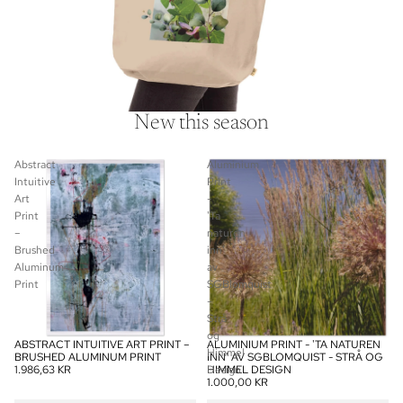
New this season
Abstract
Aluminium
Intuitive
Print
Art
-
Print
'Ta
–
naturen
Brushed
inn'
Aluminum
av
Print
SGBlomquist
-
Strå
og
ABSTRACT INTUITIVE ART PRINT –
ALUMINIUM PRINT - 'TA NATUREN
Himmel
BRUSHED ALUMINUM PRINT
INN' AV SGBLOMQUIST - STRÅ OG
1.986,63 KR
Design
HIMMEL DESIGN
1.000,00 KR