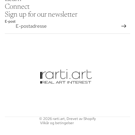
Connect
Sign up for our newsletter
E-post
Retningslinjer for angrerett
Personvernerklæring
Vilkår for bruk
Retningslinjer for frakt
Kontaktinformasjon
Juridisk merknad
© 2026
rarti.art
, Drevet av Shopify
Vilkår og betingelser