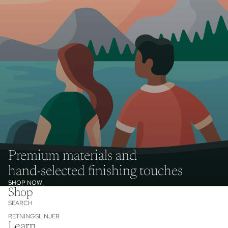
Premium materials and
hand-selected finishing touches
SHOP NOW
Shop
SEARCH
RETNINGSLINJER
Learn